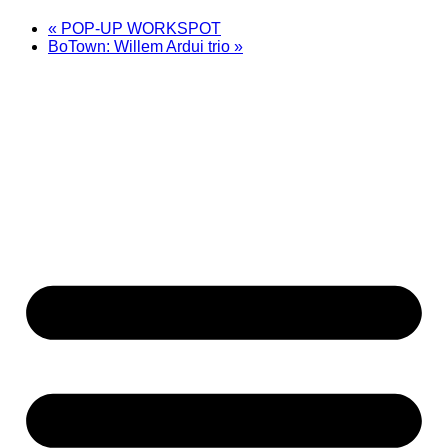
«
POP-UP WORKSPOT
BoTown: Willem Ardui trio
»
Home
Shop
Spaces
Workshops
Agenda
Contact