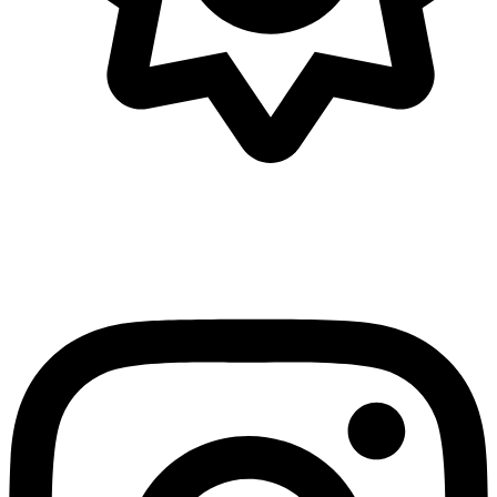
Tijdens de zomervakantie:
dinsdag t.e.m. zaterdag
10u – 16u
Gesloten van 14/7 t.e.m. 10/8
Instagram