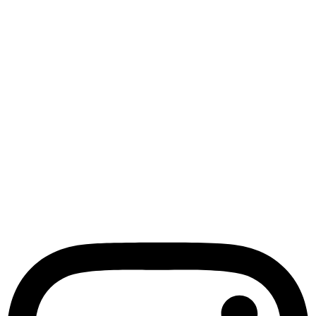
dinsdag 10:00 - 18:00
woensdag 10:00 - 18:00
donderdag 10:00 - 18:00
vrijdag 10:00 - 18:00
zaterdag 10:00 - 18:00
zondag gesloten
Contact Info
BorGerHub
Turnhoutsebaan 92
2140 Antwerpen
tel 0477 758291
info@BorGerHub.eu
Instagram