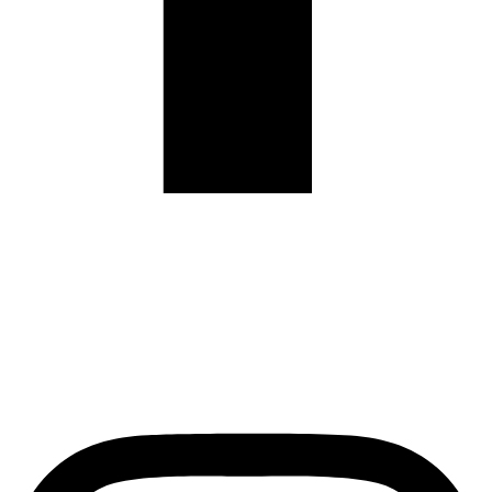
Contact Info
BorGerHub
Turnhoutsebaan 92
2140 Antwerpen
tel 0477 758291
info@BorGerHub.eu
Instagram