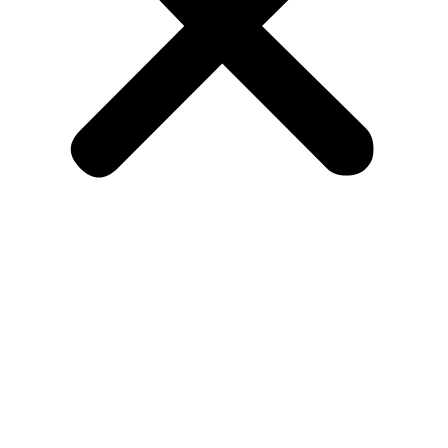
Home
Shop
Spaces
Workshops
Agenda
Contact
Contact Info
BorGerHub