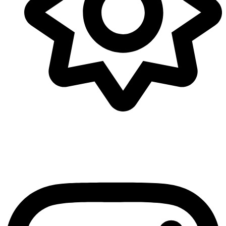
Tijdens de zomervakantie:
dinsdag t.e.m. zaterdag
10u – 16u
Gesloten van 14/7 t.e.m. 10/8
Instagram