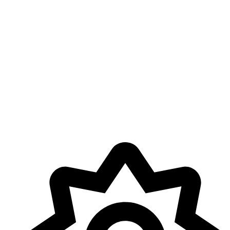
Turnhoutsebaan 92
2140 Antwerpen
info@BorGerHub.eu
Algemeen: 0477 75 82 91
Plantbar: 0492 53 69 32
Openingstijden
maandag gesloten
dinsdag 10:00 - 18:00
woensdag 10:00 - 18:00
donderdag 10:00 - 18:00
vrijdag 10:00 - 18:00
zaterdag 10:00 - 18:00
zondag gesloten